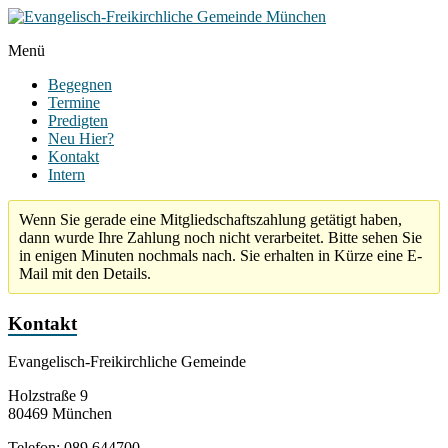
Zum
Inhalt
Menü
springen
Evangelisch-
Freikirchliche
Begegnen
Gemeinde
Termine
München
Predigten
Neu Hier?
Kontakt
Intern
Wenn Sie gerade eine Mitgliedschaftszahlung getätigt haben,
dann wurde Ihre Zahlung noch nicht verarbeitet. Bitte sehen Sie
in enigen Minuten nochmals nach. Sie erhalten in Kürze eine E-
Mail mit den Details.
Kontakt
Evangelisch-Freikirchliche Gemeinde
Holzstraße 9
80469 München
Telefon: 089 644700