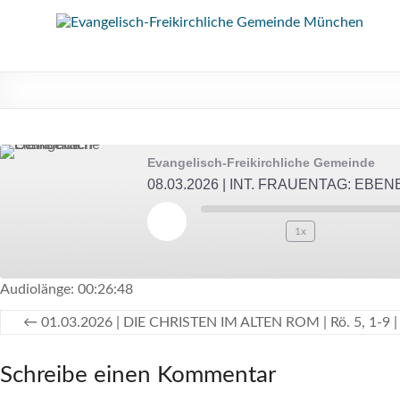
Zum
Inhalt
Evangelisch-
springen
Freikirchliche
Gemeinde
München
Evangelisch-Freikirchliche Gemeinde
08.03.2026 | INT. FRAUENTAG: EBENBIL
Play
1x
Episode
ABONNIEREN
TEILEN
Audiolänge: 00:26:48
TEILEN
←
01.03.2026 | DIE CHRISTEN IM ALTEN ROM | Rö. 5, 1-9 |
RSS FEED
LINK
Schreibe einen Kommentar